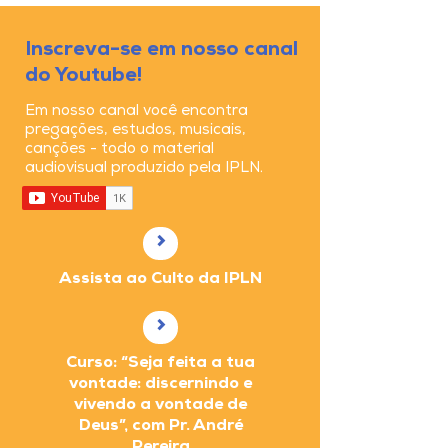
Inscreva-se em nosso canal
do Youtube!
Em nosso canal você encontra
pregações, estudos, musicais,
canções - todo o material
audiovisual produzido pela IPLN.
>
Assista ao Culto da IPLN
>
Curso: “Seja feita a tua
vontade: discernindo e
vivendo a vontade de
Deus”, com Pr. André