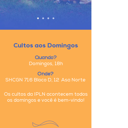
Cultos aos Domingos
Quando?
Domingos, 18h
Onde?
SHCGN 716 Bloco D, 12 Asa Norte
Os cultos da IPLN acontecem todos
os domingos e você é bem-vindo!