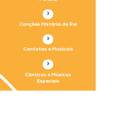
Pereira
>
Canções História do Rei
>
Cantatas e Musicais
>
Cânticos e Músicas
Especiais
Dízimos e Ofertas
Contamos com sua fidelidade nos