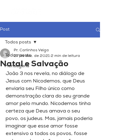
Post
Todos posts
Pr. Carlinhos Veiga
Todos posts
27 de dez. de 2021
2 min de leitura
Natal e Salvação
Mensagens
João 3 nos revela, no diálogo de 
Jesus com Nicodemos, que Deus 
enviaria seu Filho único como 
demonstração clara do seu grande 
amor pelo mundo. Nicodemos tinha 
certeza que Deus amava o seu 
povo, os judeus. Mas, jamais poderia 
imaginar que esse amor fosse 
extensivo a todos os povos, fosse 