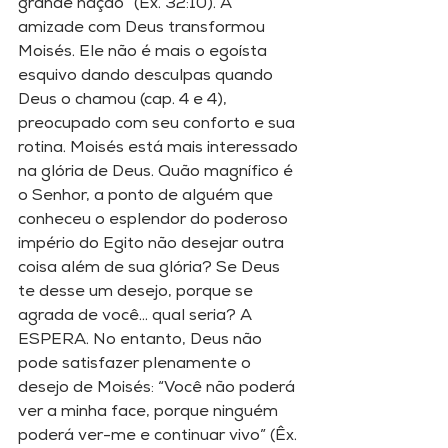
grande nação” (Ex. 32:10). A 
amizade com Deus transformou 
Moisés. Ele não é mais o egoísta 
esquivo dando desculpas quando 
Deus o chamou (cap. 4 e 4), 
preocupado com seu conforto e sua 
rotina. Moisés está mais interessado 
na glória de Deus. Quão magnífico é 
o Senhor, a ponto de alguém que 
conheceu o esplendor do poderoso 
império do Egito não desejar outra 
coisa além de sua glória? Se Deus 
te desse um desejo, porque se 
agrada de você... qual seria? A 
ESPERA. No entanto, Deus não 
pode satisfazer plenamente o 
desejo de Moisés: “Você não poderá 
ver a minha face, porque ninguém 
poderá ver-me e continuar vivo” (Êx. 