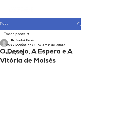
Post
Todos posts
Pr. André Pereira
Todos posts
26 de out. de 2020
3 min de leitura
O Desejo, A Espera e A
Mensagens
Vitória de Moisés