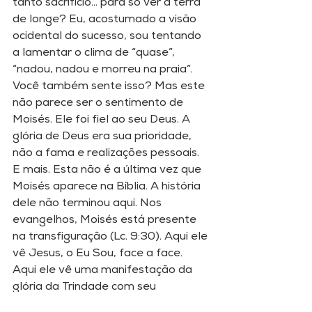
tanto sacrifício... para só ver a terra 
de longe? Eu, acostumado a visão 
ocidental do sucesso, sou tentando 
a lamentar o clima de “quase”, 
“nadou, nadou e morreu na praia”. 
Você também sente isso? Mas este 
não parece ser o sentimento de 
Moisés. Ele foi fiel ao seu Deus. A 
glória de Deus era sua prioridade, 
não a fama e realizações pessoais. 
E mais. Esta não é a última vez que 
Moisés aparece na Bíblia. A história 
dele não terminou aqui. Nos 
evangelhos, Moisés está presente 
na transfiguração (Lc. 9:30). Aqui ele 
vê Jesus, o Eu Sou, face a face. 
Aqui ele vê uma manifestação da 
glória da Trindade com seu 
esplendor. Aqui temos esperança 