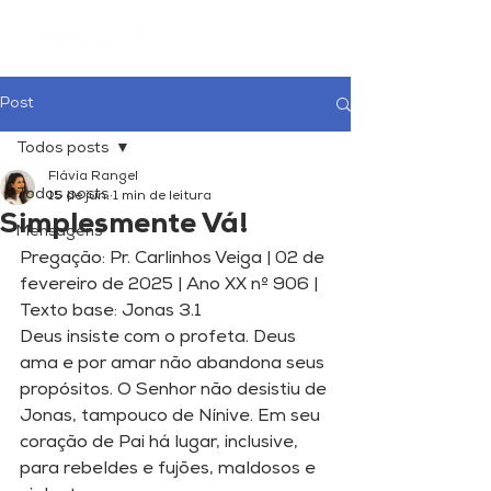
Post
Todos posts
Flávia Rangel
Todos posts
15 de jun.
1 min de leitura
Simplesmente Vá!
Mensagens
Pregação: Pr. Carlinhos Veiga | 02 de 
fevereiro de 2025 | Ano XX nº 906 | 
Texto base: Jonas 3.1
Deus insiste com o profeta. Deus 
ama e por amar não abandona seus 
propósitos. O Senhor não desistiu de 
Jonas, tampouco de Nínive. Em seu 
coração de Pai há lugar, inclusive, 
para rebeldes e fujões, maldosos e 