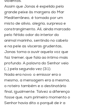
violentos.
Assim que Jonas é expelido pelo 
grande peixe às margens do Mar 
Mediterrâneo, é tomado por um 
misto de alívio, alegria, surpresa e 
constrangimento. Ali, ainda marcado 
pelo fétido odor do interior do 
animal marinho, sentindo no cabelo 
e na pele as vísceras grudentas, 
Jonas torna a ouvir aquela voz que 
faz tremer, que fala ao íntimo mais 
profundo: A palavra do Senhor veio 
(...) pela segunda vez (3.1).
Nada era novo: o emissor era o 
mesmo, a mensagem era a mesma, 
o roteiro também e o destinatário 
final, igualmente. Talvez a diferença 
fosse que, num primeiro momento o 
Senhor havia dito o porquê de ir a 