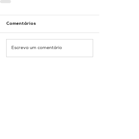
Comentários
Escreva um comentário
SHCGN 716 Bloco D Loja 12