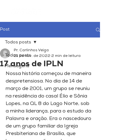
Post
Todos posts
Pr. Carlinhos Veiga
Todos posts
21 de nov. de 2022
2 min de leitura
17 anos de IPLN
Mensagens
Nossa história começou de maneira 
despretensiosa. No dia de 14 de 
março de 2001, um grupo se reuniu 
na residência do casal Élio e Sônia 
Lopes, na QL 8 do Lago Norte, sob 
a minha liderança, para o estudo da 
Palavra e oração. Era o nascedouro 
de um grupo familiar da Igreja 
Presbiteriana de Brasília, que 