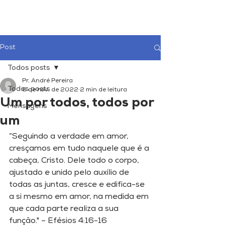
Post
Todos posts
Pr. André Pereira
Todos posts
6 de nov. de 2022
2 min de leitura
Um por todos, todos por
Mensagens
um
“Seguindo a verdade em amor, 
cresçamos em tudo naquele que é a 
cabeça, Cristo. Dele todo o corpo, 
ajustado e unido pelo auxílio de 
todas as juntas, cresce e edifica-se 
a si mesmo em amor, na medida em 
que cada parte realiza a sua 
função." – Efésios 4:16-16 