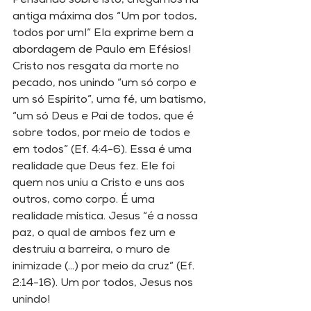
Pensando sobre isto, chegamos na 
antiga máxima dos “Um por todos, 
todos por um!” Ela exprime bem a 
abordagem de Paulo em Efésios! 
Cristo nos resgata da morte no 
pecado, nos unindo “um só corpo e 
um só Espírito”, uma fé, um batismo, 
“um só Deus e Pai de todos, que é 
sobre todos, por meio de todos e 
em todos” (Ef. 4:4-6). Essa é uma 
realidade que Deus fez. Ele foi 
quem nos uniu a Cristo e uns aos 
outros, como corpo. É uma 
realidade mística. Jesus “é a nossa 
paz, o qual de ambos fez um e 
destruiu a barreira, o muro de 
inimizade (...) por meio da cruz” (Ef. 
2:14-16). Um por todos, Jesus nos 
unindo! 