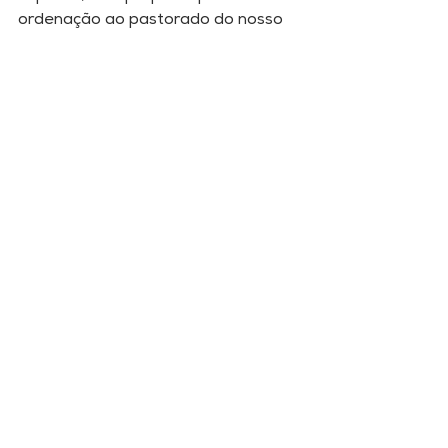
ordenação ao pastorado do nosso 
querido Etevaldo Filgueiras Filho, 
ansiamos que essas palavras 
inspirem seu ministério diante do 
povo do Senhor. Que Ele nos 
encontre fiéis!
Mensagens
Comentários
Escreva um comentário