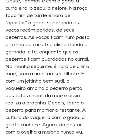
Oeste, lidamos é com o gado: a 
curraleira, o zebu, o nelore. Na roça, 
todo fim de tarde é hora de 
“apartar” o gado, separando as 
vacas recém paridas, de seus 
bezerros. As vacas ficam num pasto 
próximo do curral se alimentando e 
gerando leite, enquanto que os 
bezerros ficam guardados no curral. 
Na manhã seguinte, é hora de unir a 
mãe, uma a uma, ao seu filhote. E, 
com um jeitinho bem sutil, o 
vaqueiro amarra o bezerro perto 
das tetas cheias da mãe e assim 
realiza a ordenha. Depois, libera o 
bezerro para mamar o restante. A 
cultura do vaqueiro com o gado, a 
gente conhece. Agora, do pastor 
com a ovelha a maioria nunca viu. 