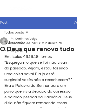
Post
Todos posts
Pr. Carlinhos Veiga
Todos posts
28 de out. de 2021
2 min de leitura
O Deus que renova tudo
Mensagens
Em Isaías 43.18,19, lemos 
“Esqueçam o que se foi; não vivam 
do passado. Vejam, estou fazendo 
uma coisa nova! Ela já está 
surgindo! Vocês não a reconhecem?” 
Era a Palavra do Senhor para um 
povo que vivia debaixo da opressão 
e da mão pesada da Babilônia. Deus 
dizia: não fiquem remoendo essas 