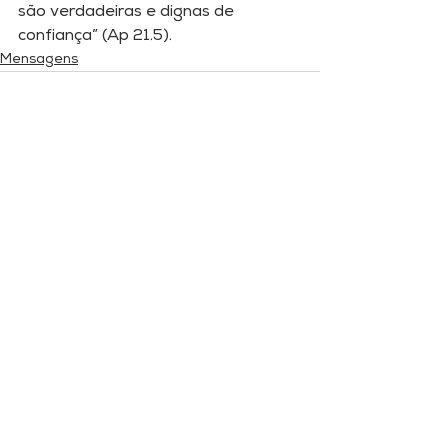
são verdadeiras e dignas de 
confiança” (Ap 21.5).
Mensagens
Comentários
Escreva um comentário