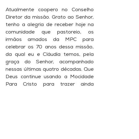
Atualmente coopero no Conselho 
Diretor da missão. Grato ao Senhor, 
tenho a alegria de receber hoje na 
comunidade que pastoreio, os 
irmãos amados da MPC para 
celebrar os 70 anos dessa missão, 
da qual eu e Cláudia temos, pela 
graça do Senhor, acompanhado 
nessas últimas quatro décadas. Que 
Deus continue usando a Mocidade 
Para Cristo para trazer ainda 
milhares e milhares de jovens aos 
pés da cruz. Que esse fogo jamais 
apague, que ele jamais cesse de se 
espalhar, seguindo a direção do 
Espírito Santo, até que “cada jovem 
e adolescente, em cada grupo de 
pessoas, em cada país e cidade, 