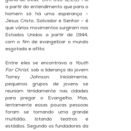
glória de Deus” (Rm 3.10-12,23). Foi 
a partir do entendimento que para o 
homem só há uma esperança – 
Jesus Cristo, Salvador e Senhor – é 
que vários movimentos surgiram nos 
Estados Unidos a partir de 1944, 
com o fim de evangelizar o mundo 
esgotado e aflito. 
Entre eles se encontrava a 
Youth 
For Christ
, sob a liderança do jovem 
Torrey Johnson. Inicialmente, 
pequenos grupos de jovens se 
reuniam timidamente nas cidades 
para pregar o Evangelho. Mas, 
lentamente essas poucas pessoas 
foram se tornando uma grande 
multidão, lotando teatros e 
estádios. Segundo os fundadores da 